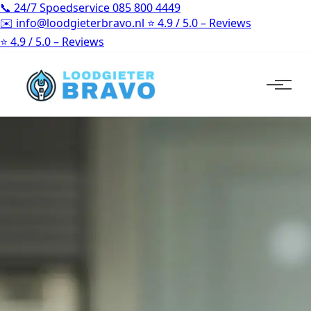
📞
24/7 Spoedservice
085 800 4449
✉️
info@loodgieterbravo.nl
⭐
4.9 / 5.0 – Reviews
⭐
4.9 / 5.0 – Reviews