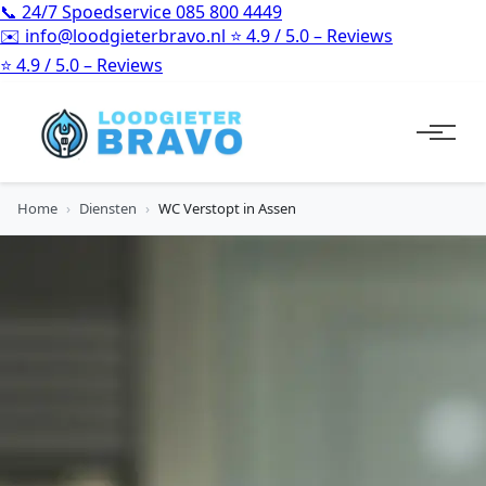
📞
24/7 Spoedservice
085 800 4449
✉️
info@loodgieterbravo.nl
⭐
4.9 / 5.0 – Reviews
⭐
4.9 / 5.0 – Reviews
Home
›
Diensten
›
WC Verstopt in Assen