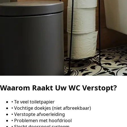
Waarom Raakt Uw WC Verstopt?
•
Te veel toiletpapier
•
Vochtige doekjes (niet afbreekbaar)
•
Verstopte afvoerleiding
•
Problemen met hoofdriool
•
Slecht doorspoel systeem