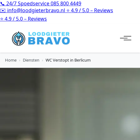
📞
24/7 Spoedservice
085 800 4449
✉️
info@loodgieterbravo.nl
⭐
4.9 / 5.0 – Reviews
⭐
4.9 / 5.0 – Reviews
Home
›
Diensten
›
WC Verstopt in Berlicum