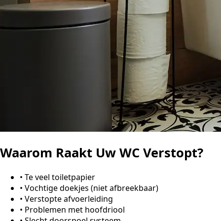
Waarom Raakt Uw WC Verstopt?
•
Te veel toiletpapier
•
Vochtige doekjes (niet afbreekbaar)
•
Verstopte afvoerleiding
•
Problemen met hoofdriool
•
Slecht doorspoel systeem