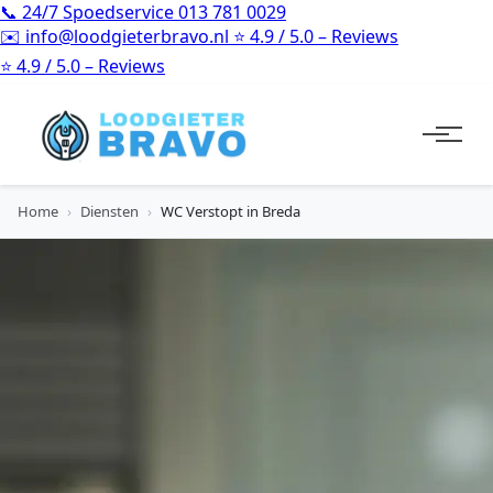
📞
24/7 Spoedservice
013 781 0029
✉️
info@loodgieterbravo.nl
⭐
4.9 / 5.0 – Reviews
⭐
4.9 / 5.0 – Reviews
Home
›
Diensten
›
WC Verstopt in Breda