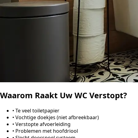
Waarom Raakt Uw WC Verstopt?
•
Te veel toiletpapier
•
Vochtige doekjes (niet afbreekbaar)
•
Verstopte afvoerleiding
•
Problemen met hoofdriool
•
Slecht doorspoel systeem