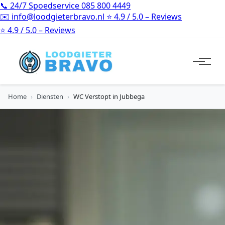
📞
24/7 Spoedservice
085 800 4449
✉️
info@loodgieterbravo.nl
⭐
4.9 / 5.0 – Reviews
⭐
4.9 / 5.0 – Reviews
Home
›
Diensten
›
WC Verstopt in Jubbega