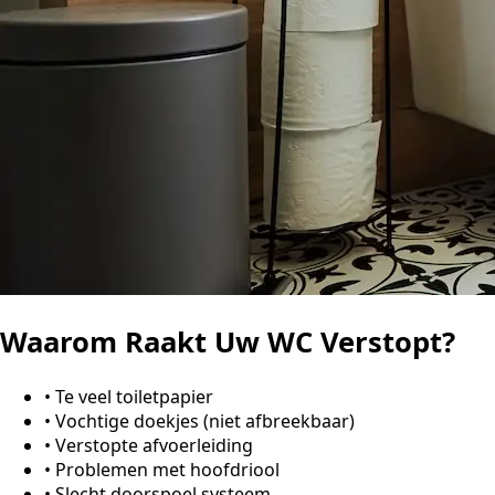
Waarom Raakt Uw WC Verstopt?
•
Te veel toiletpapier
•
Vochtige doekjes (niet afbreekbaar)
•
Verstopte afvoerleiding
•
Problemen met hoofdriool
•
Slecht doorspoel systeem