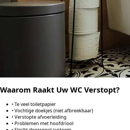
Waarom Raakt Uw WC Verstopt?
•
Te veel toiletpapier
•
Vochtige doekjes (niet afbreekbaar)
•
Verstopte afvoerleiding
•
Problemen met hoofdriool
•
Slecht doorspoel systeem