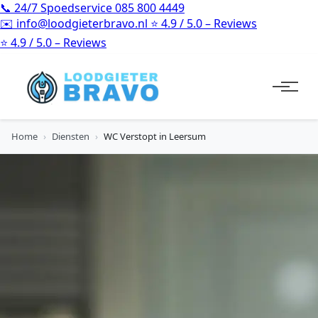
📞
24/7 Spoedservice
085 800 4449
✉️
info@loodgieterbravo.nl
⭐
4.9 / 5.0 – Reviews
⭐
4.9 / 5.0 – Reviews
Home
›
Diensten
›
WC Verstopt in Leersum