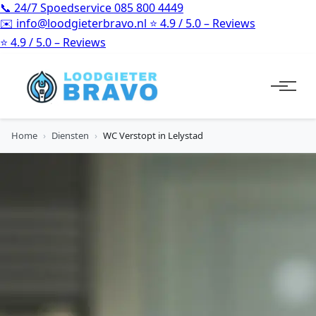
📞
24/7 Spoedservice
085 800 4449
✉️
info@loodgieterbravo.nl
⭐
4.9 / 5.0 – Reviews
⭐
4.9 / 5.0 – Reviews
Home
›
Diensten
›
WC Verstopt in Lelystad