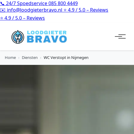
📞
24/7 Spoedservice
085 800 4449
✉️
info@loodgieterbravo.nl
⭐
4.9 / 5.0 – Reviews
⭐
4.9 / 5.0 – Reviews
Home
›
Diensten
›
WC Verstopt in Nijmegen