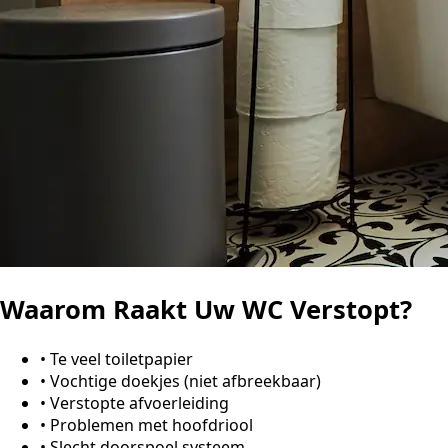
Waarom Raakt Uw WC Verstopt?
•
Te veel toiletpapier
•
Vochtige doekjes (niet afbreekbaar)
•
Verstopte afvoerleiding
•
Problemen met hoofdriool
•
Slecht doorspoel systeem