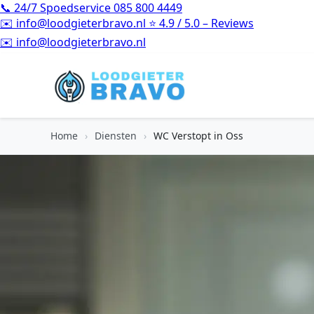
📞
24/7 Spoedservice
085 800 4449
✉️
info@loodgieterbravo.nl
⭐
4.9 / 5.0 – Reviews
⭐
4.9 / 5.0 – Reviews
Home
›
Diensten
›
WC Verstopt in Oss