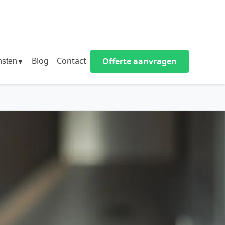
Blog
Contact
Offerte aanvragen
nsten
▼