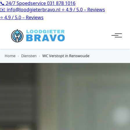
📞
24/7 Spoedservice
031 878 1016
✉️
info@loodgieterbravo.nl
⭐
4.9 / 5.0 – Reviews
⭐
4.9 / 5.0 – Reviews
Home
›
Diensten
›
WC Verstopt in Renswoude