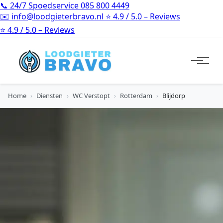
📞
24/7 Spoedservice
085 800 4449
✉️
info@loodgieterbravo.nl
⭐
4.9 / 5.0 – Reviews
⭐
4.9 / 5.0 – Reviews
Home
›
Diensten
›
WC Verstopt
›
Rotterdam
›
Blijdorp