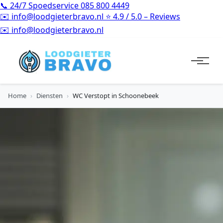
📞
24/7 Spoedservice
085 800 4449
✉️
info@loodgieterbravo.nl
⭐
4.9 / 5.0 – Reviews
✉️
info@loodgieterbravo.nl
Home
›
Diensten
›
WC Verstopt in Schoonebeek