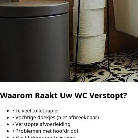
Waarom Raakt Uw WC Verstopt?
•
Te veel toiletpapier
•
Vochtige doekjes (niet afbreekbaar)
•
Verstopte afvoerleiding
•
Problemen met hoofdriool
•
Slecht doorspoel systeem