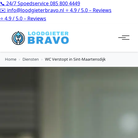
📞
24/7 Spoedservice
085 800 4449
✉️
info@loodgieterbravo.nl
⭐
4.9 / 5.0 – Reviews
⭐
4.9 / 5.0 – Reviews
Home
›
Diensten
›
WC Verstopt in Sint-Maartensdijk