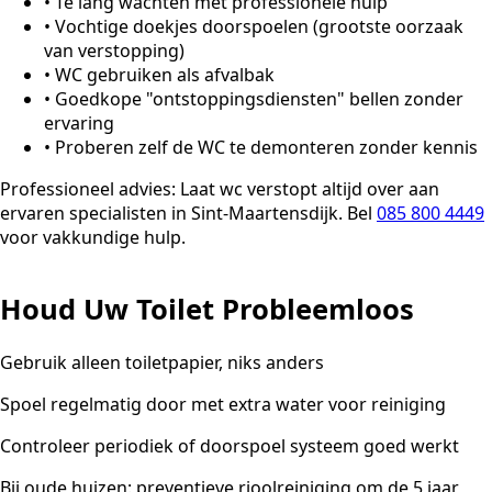
•
Te lang wachten met professionele hulp
•
Vochtige doekjes doorspoelen (grootste oorzaak
van verstopping)
•
WC gebruiken als afvalbak
•
Goedkope "ontstoppingsdiensten" bellen zonder
ervaring
•
Proberen zelf de WC te demonteren zonder kennis
Professioneel advies:
Laat wc verstopt altijd over aan
ervaren specialisten in Sint-Maartensdijk. Bel
085 800 4449
voor vakkundige hulp.
Houd Uw Toilet Probleemloos
Gebruik alleen toiletpapier, niks anders
Spoel regelmatig door met extra water voor reiniging
Controleer periodiek of doorspoel systeem goed werkt
Bij oude huizen: preventieve rioolreiniging om de 5 jaar