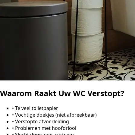
Waarom Raakt Uw WC Verstopt?
•
Te veel toiletpapier
•
Vochtige doekjes (niet afbreekbaar)
•
Verstopte afvoerleiding
•
Problemen met hoofdriool
•
Slecht doorspoel systeem