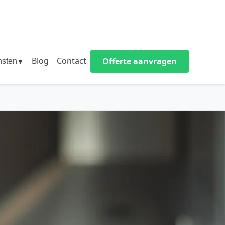
Blog
Contact
Offerte aanvragen
nsten
▼