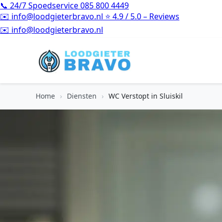
📞
24/7 Spoedservice
085 800 4449
✉️
info@loodgieterbravo.nl
⭐
4.9 / 5.0 – Reviews
⭐
4.9 / 5.0 – Reviews
Home
›
Diensten
›
WC Verstopt in Sluiskil