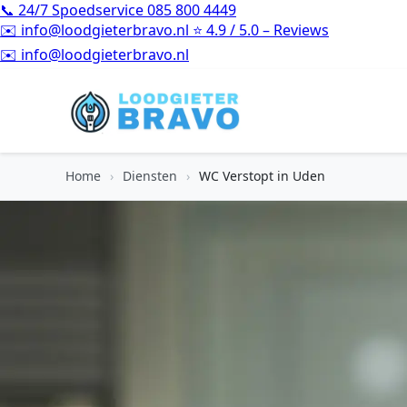
📞
24/7 Spoedservice
085 800 4449
✉️
info@loodgieterbravo.nl
⭐
4.9 / 5.0 – Reviews
⭐
4.9 / 5.0 – Reviews
Home
›
Diensten
›
WC Verstopt in Uden