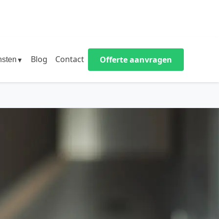
Blog
Contact
Offerte aanvragen
nsten
▼