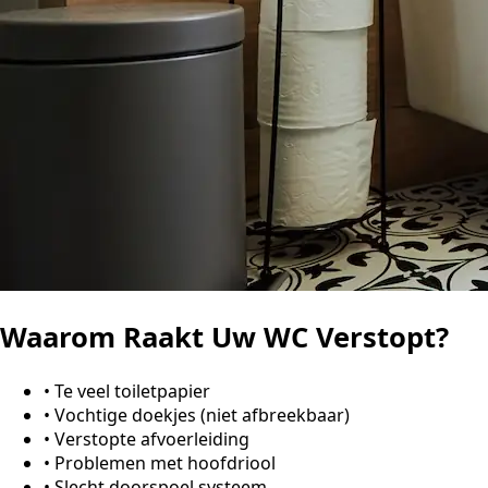
Waarom Raakt Uw WC Verstopt?
•
Te veel toiletpapier
•
Vochtige doekjes (niet afbreekbaar)
•
Verstopte afvoerleiding
•
Problemen met hoofdriool
•
Slecht doorspoel systeem