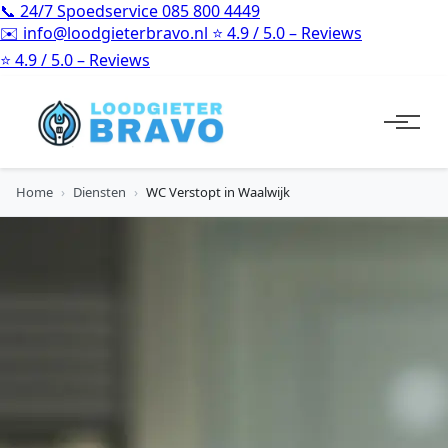
📞
24/7 Spoedservice
085 800 4449
✉️
info@loodgieterbravo.nl
⭐
4.9 / 5.0 – Reviews
⭐
4.9 / 5.0 – Reviews
Home
›
Diensten
›
WC Verstopt in Waalwijk