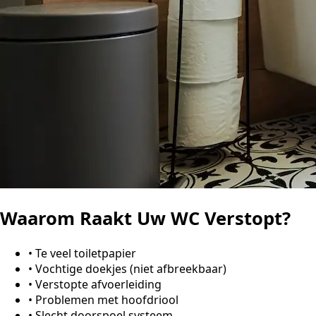
Waarom Raakt Uw WC Verstopt?
•
Te veel toiletpapier
•
Vochtige doekjes (niet afbreekbaar)
•
Verstopte afvoerleiding
•
Problemen met hoofdriool
•
Slecht doorspoel systeem