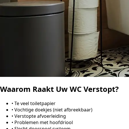
Waarom Raakt Uw WC Verstopt?
•
Te veel toiletpapier
•
Vochtige doekjes (niet afbreekbaar)
•
Verstopte afvoerleiding
•
Problemen met hoofdriool
•
Slecht doorspoel systeem