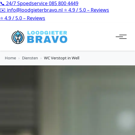
📞
24/7 Spoedservice
085 800 4449
✉️
info@loodgieterbravo.nl
⭐
4.9 / 5.0 – Reviews
⭐
4.9 / 5.0 – Reviews
Home
›
Diensten
›
WC Verstopt in Well