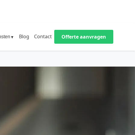
Blog
Contact
Offerte aanvragen
nsten
▼