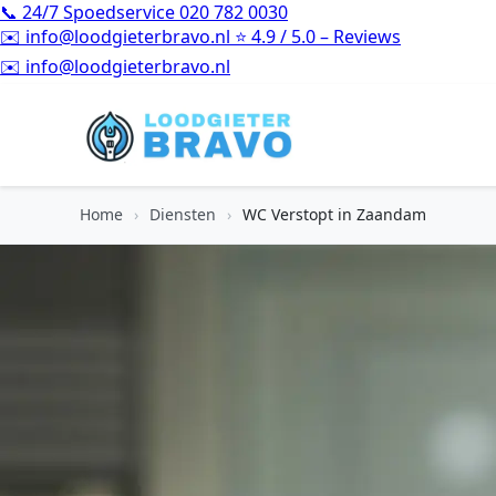
📞
24/7 Spoedservice
020 782 0030
✉️
info@loodgieterbravo.nl
⭐
4.9 / 5.0 – Reviews
✉️
info@loodgieterbravo.nl
Home
›
Diensten
›
WC Verstopt in Zaandam