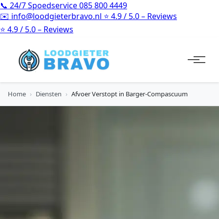
📞
24/7 Spoedservice
085 800 4449
✉️
info@loodgieterbravo.nl
⭐
4.9 / 5.0 – Reviews
⭐
4.9 / 5.0 – Reviews
Home
›
Diensten
›
Afvoer Verstopt in Barger-Compascuum