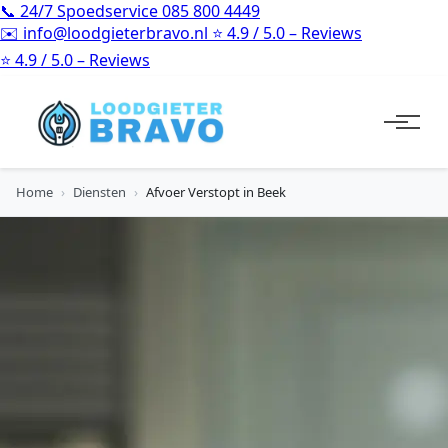
📞
24/7 Spoedservice
085 800 4449
✉️
info@loodgieterbravo.nl
⭐
4.9 / 5.0 – Reviews
⭐
4.9 / 5.0 – Reviews
Home
›
Diensten
›
Afvoer Verstopt in Beek