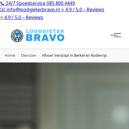
📞
24/7 Spoedservice
085 800 4449
✉️
info@loodgieterbravo.nl
⭐
4.9 / 5.0 – Reviews
⭐
4.9 / 5.0 – Reviews
Home
›
Diensten
›
Afvoer Verstopt in Berkel en Rodenrijs