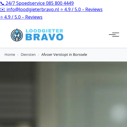
📞
24/7 Spoedservice
085 800 4449
✉️
info@loodgieterbravo.nl
⭐
4.9 / 5.0 – Reviews
⭐
4.9 / 5.0 – Reviews
Home
›
Diensten
›
Afvoer Verstopt in Borssele