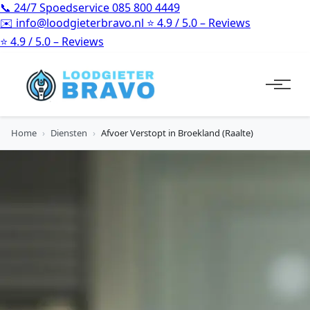
📞
24/7 Spoedservice
085 800 4449
✉️
info@loodgieterbravo.nl
⭐
4.9 / 5.0 – Reviews
⭐
4.9 / 5.0 – Reviews
Home
›
Diensten
›
Afvoer Verstopt in Broekland (Raalte)