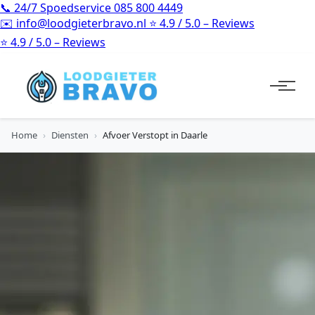
📞
24/7 Spoedservice
085 800 4449
✉️
info@loodgieterbravo.nl
⭐
4.9 / 5.0 – Reviews
⭐
4.9 / 5.0 – Reviews
Home
›
Diensten
›
Afvoer Verstopt in Daarle