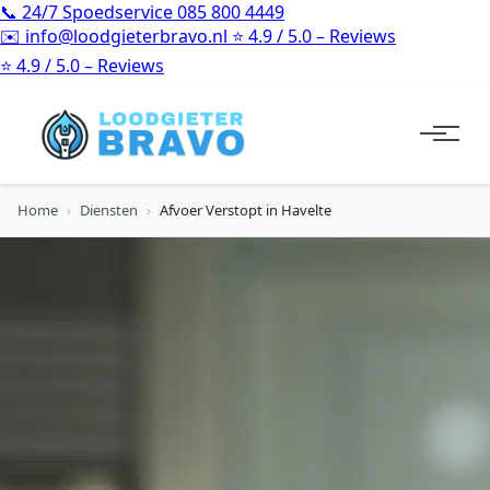
📞
24/7 Spoedservice
085 800 4449
✉️
info@loodgieterbravo.nl
⭐
4.9 / 5.0 – Reviews
⭐
4.9 / 5.0 – Reviews
Home
›
Diensten
›
Afvoer Verstopt in Havelte