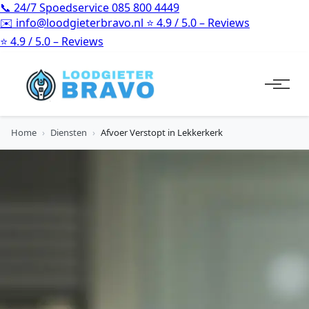
📞
24/7 Spoedservice
085 800 4449
✉️
info@loodgieterbravo.nl
⭐
4.9 / 5.0 – Reviews
⭐
4.9 / 5.0 – Reviews
Home
›
Diensten
›
Afvoer Verstopt in Lekkerkerk