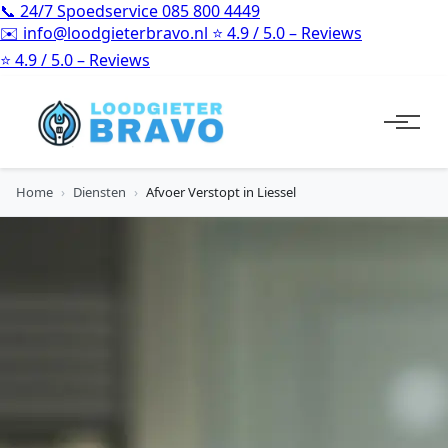
📞
24/7 Spoedservice
085 800 4449
✉️
info@loodgieterbravo.nl
⭐
4.9 / 5.0 – Reviews
⭐
4.9 / 5.0 – Reviews
Home
›
Diensten
›
Afvoer Verstopt in Liessel