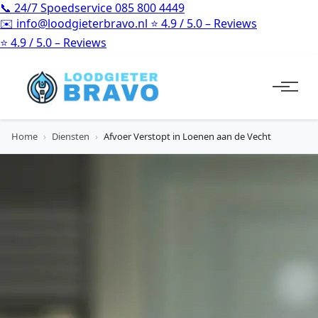
📞
24/7 Spoedservice
085 800 4449
✉️
info@loodgieterbravo.nl
⭐
4.9 / 5.0 – Reviews
⭐
4.9 / 5.0 – Reviews
Home
›
Diensten
›
Afvoer Verstopt in Loenen aan de Vecht