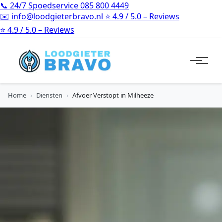
📞
24/7 Spoedservice
085 800 4449
✉️
info@loodgieterbravo.nl
⭐
4.9 / 5.0 – Reviews
⭐
4.9 / 5.0 – Reviews
Home
›
Diensten
›
Afvoer Verstopt in Milheeze