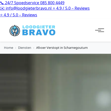
📞
24/7 Spoedservice
085 800 4449
✉️
info@loodgieterbravo.nl
⭐
4.9 / 5.0 – Reviews
⭐
4.9 / 5.0 – Reviews
Home
›
Diensten
›
Afvoer Verstopt in Scharnegoutum