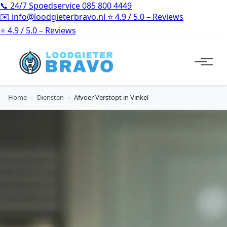
📞
24/7 Spoedservice
085 800 4449
✉️
info@loodgieterbravo.nl
⭐
4.9 / 5.0 – Reviews
⭐
4.9 / 5.0 – Reviews
Home
›
Diensten
›
Afvoer Verstopt in Vinkel