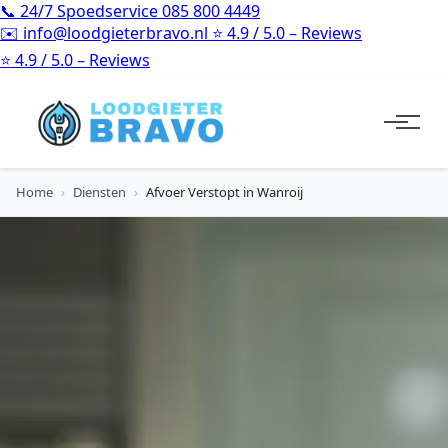
📞
24/7 Spoedservice
085 800 4449
✉️
info@loodgieterbravo.nl
⭐
4.9 / 5.0 – Reviews
⭐
4.9 / 5.0 – Reviews
Home
›
Diensten
›
Afvoer Verstopt in Wanroij