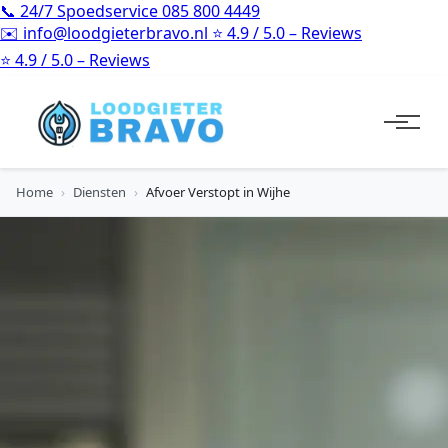
📞
24/7 Spoedservice
085 800 4449
✉️
info@loodgieterbravo.nl
⭐
4.9 / 5.0 – Reviews
⭐
4.9 / 5.0 – Reviews
Home
›
Diensten
›
Afvoer Verstopt in Wijhe