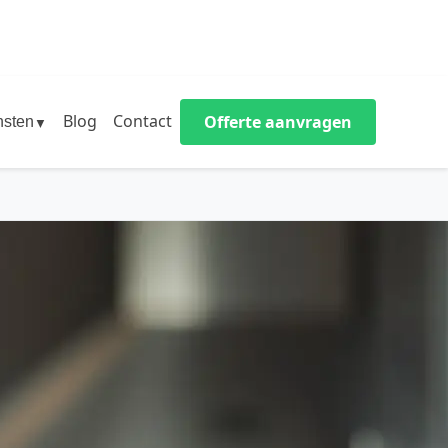
Blog
Contact
Offerte aanvragen
nsten
▼