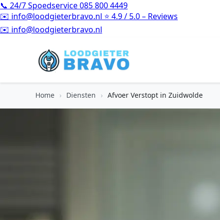
📞
24/7 Spoedservice
085 800 4449
✉️
info@loodgieterbravo.nl
⭐
4.9 / 5.0 – Reviews
⭐
4.9 / 5.0 – Reviews
Home
›
Diensten
›
Afvoer Verstopt in Zuidwolde