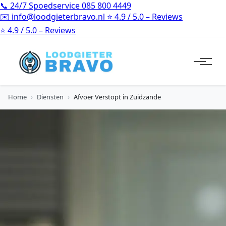
📞
24/7 Spoedservice
085 800 4449
✉️
info@loodgieterbravo.nl
⭐
4.9 / 5.0 – Reviews
⭐
4.9 / 5.0 – Reviews
Home
›
Diensten
›
Afvoer Verstopt in Zuidzande