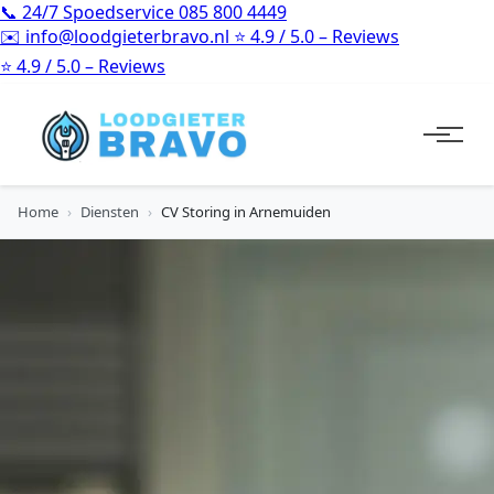
📞
24/7 Spoedservice
085 800 4449
✉️
info@loodgieterbravo.nl
⭐
4.9 / 5.0 – Reviews
⭐
4.9 / 5.0 – Reviews
Home
›
Diensten
›
CV Storing in Arnemuiden