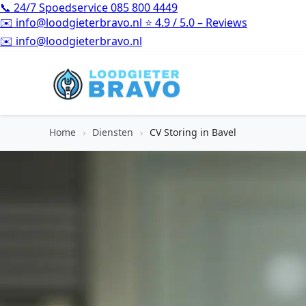
📞
24/7 Spoedservice
085 800 4449
✉️
info@loodgieterbravo.nl
⭐
4.9 / 5.0 – Reviews
⭐
4.9 / 5.0 – Reviews
Home
›
Diensten
›
CV Storing in Bavel