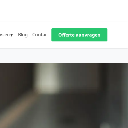
Blog
Contact
Offerte aanvragen
nsten
▼