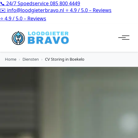
📞
24/7 Spoedservice
085 800 4449
✉️
info@loodgieterbravo.nl
⭐
4.9 / 5.0 – Reviews
⭐
4.9 / 5.0 – Reviews
Home
›
Diensten
›
CV Storing in Boekelo