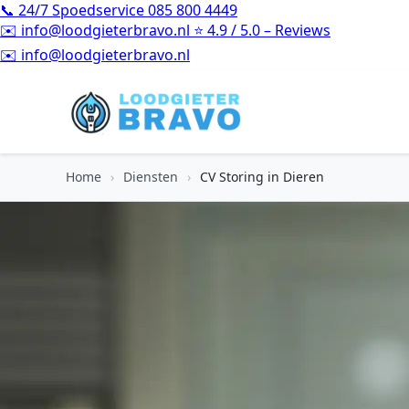
📞
24/7 Spoedservice
085 800 4449
✉️
info@loodgieterbravo.nl
⭐
4.9 / 5.0 – Reviews
⭐
4.9 / 5.0 – Reviews
Home
›
Diensten
›
CV Storing in Dieren