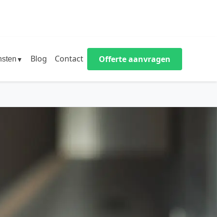
Blog
Contact
Offerte aanvragen
nsten
▼