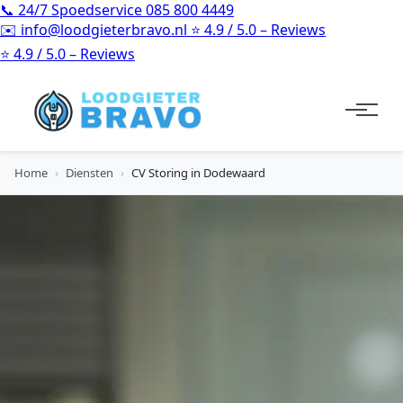
📞
24/7 Spoedservice
085 800 4449
✉️
info@loodgieterbravo.nl
⭐
4.9 / 5.0 – Reviews
⭐
4.9 / 5.0 – Reviews
Home
›
Diensten
›
CV Storing in Dodewaard