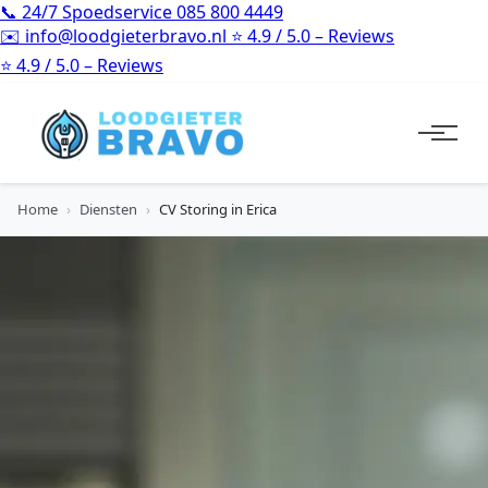
📞
24/7 Spoedservice
085 800 4449
✉️
info@loodgieterbravo.nl
⭐
4.9 / 5.0 – Reviews
⭐
4.9 / 5.0 – Reviews
Home
›
Diensten
›
CV Storing in Erica