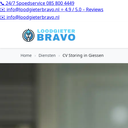
📞
24/7 Spoedservice
085 800 4449
✉️
info@loodgieterbravo.nl
⭐
4.9 / 5.0 – Reviews
⭐
4.9 / 5.0 – Reviews
Home
›
Diensten
›
CV Storing in Giessen