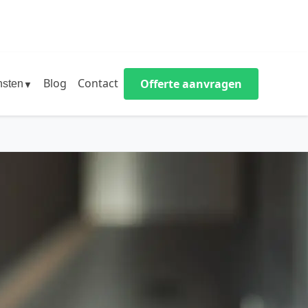
Blog
Contact
Offerte aanvragen
nsten
▼