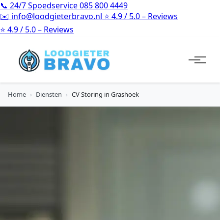
📞
24/7 Spoedservice
085 800 4449
✉️
info@loodgieterbravo.nl
⭐
4.9 / 5.0 – Reviews
⭐
4.9 / 5.0 – Reviews
Home
›
Diensten
›
CV Storing in Grashoek