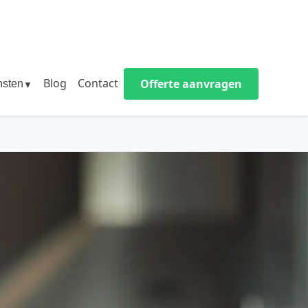
Blog
Contact
Offerte aanvragen
nsten
▼