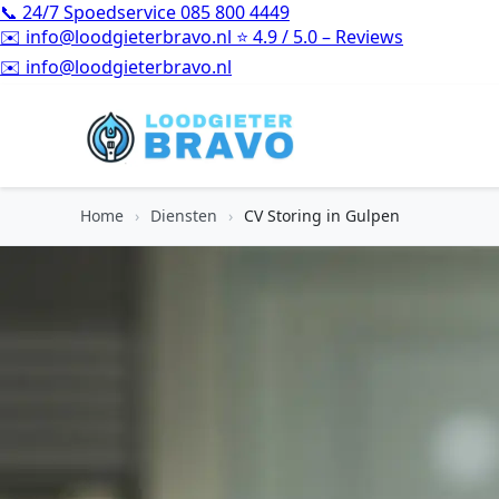
📞
24/7 Spoedservice
085 800 4449
✉️
info@loodgieterbravo.nl
⭐
4.9 / 5.0 – Reviews
⭐
4.9 / 5.0 – Reviews
Home
›
Diensten
›
CV Storing in Gulpen