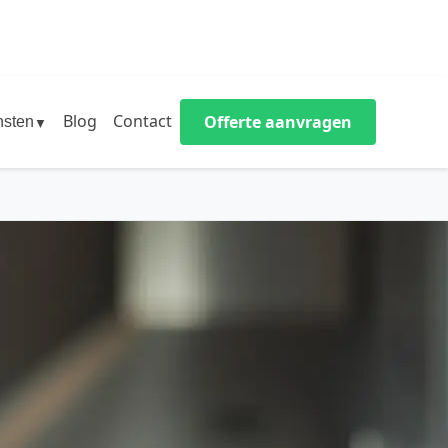
Blog
Contact
Offerte aanvragen
nsten
▼