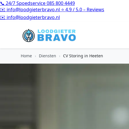
📞
24/7 Spoedservice
085 800 4449
✉️
info@loodgieterbravo.nl
⭐
4.9 / 5.0 – Reviews
⭐
4.9 / 5.0 – Reviews
Home
›
Diensten
›
CV Storing in Heeten