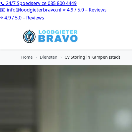
📞
24/7 Spoedservice
085 800 4449
✉️
info@loodgieterbravo.nl
⭐
4.9 / 5.0 – Reviews
⭐
4.9 / 5.0 – Reviews
Home
›
Diensten
›
CV Storing in Kampen (stad)