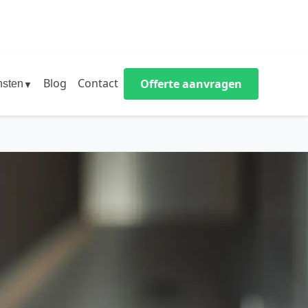
Blog
Contact
Offerte aanvragen
nsten
▼