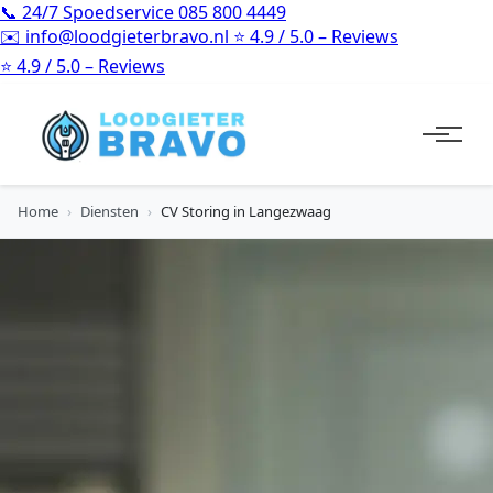
📞
24/7 Spoedservice
085 800 4449
✉️
info@loodgieterbravo.nl
⭐
4.9 / 5.0 – Reviews
⭐
4.9 / 5.0 – Reviews
Home
›
Diensten
›
CV Storing in Langezwaag