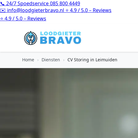
📞
24/7 Spoedservice
085 800 4449
✉️
info@loodgieterbravo.nl
⭐
4.9 / 5.0 – Reviews
⭐
4.9 / 5.0 – Reviews
Home
›
Diensten
›
CV Storing in Leimuiden