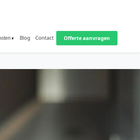
Blog
Contact
Offerte aanvragen
nsten
▼