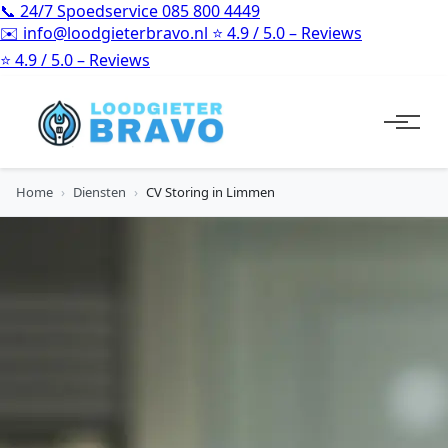
📞
24/7 Spoedservice
085 800 4449
✉️
info@loodgieterbravo.nl
⭐
4.9 / 5.0 – Reviews
⭐
4.9 / 5.0 – Reviews
Home
›
Diensten
›
CV Storing in Limmen